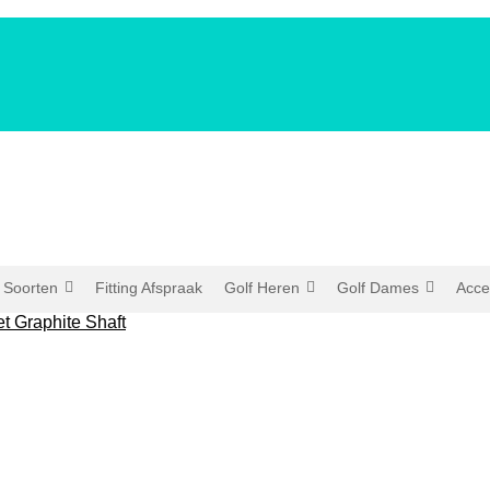
g Soorten
Fitting Afspraak
Golf Heren
Golf Dames
Acce
et Graphite Shaft