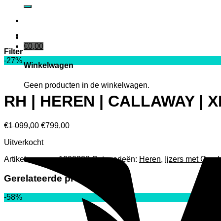
naar:
€
0,00
Filter
-27%
Winkelwagen
Geen producten in de winkelwagen.
RH | HEREN | CALLAWAY | XR
Oorspronkelijke
Huidige
€
1 099,00
€
799,00
prijs
prijs
Uitverkocht
was:
is:
€1
€799,00.
Artikelnummer:
1000328
Categorieën:
Heren
,
Ijzers met Graph
099,00.
Gerelateerde producten
-58%