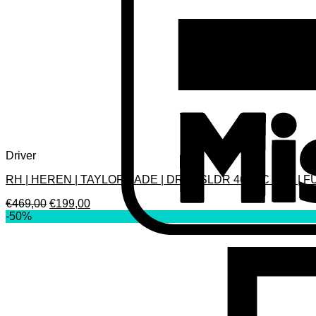
Driver
RH | HEREN | TAYLORMADE | DRV | SLDR 460CC | 12° | 
Oorspronkelijke
Huidige
€
469,00
€
199,00
prijs
prijs
-50%
was:
is:
€469,00.
€199,00.