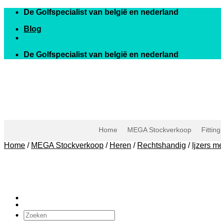
Skip
De Golfspecialist van belgië en nederland
to
Blog
content
De Golfspecialist van belgië en nederland
Home
MEGA Stockverkoop
Fittin
Home
/
MEGA Stockverkoop
/
Heren
/
Rechtshandig
/
Ijzers m
Zoeken